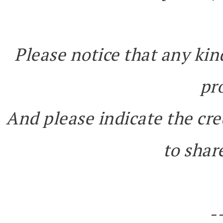
Please notice that any kin
pr
And please indicate the cre
to share
-