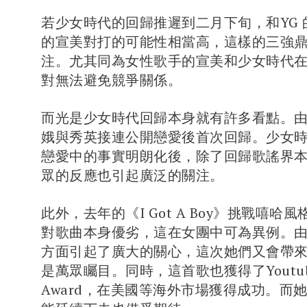
若少女時代的回歸推遲到二月下旬，和
YG
的宣美對打的可能性相當高，這樣的三強
注。尤其同為女性歌手的宣美和少女時代
對無法避免競爭關係。
而光是少女時代回歸本身就有許多看點。
娥與秀英接連公開戀愛後首次回歸。少女
戀愛中的事實明朗化後，除了回歸歌謠界
眾的反應也引起廣泛的關注。
此外，去年的《
I Got A Boy
》挑戰嘻哈風
對歌曲本身優劣，這在女團中可為異例。
方面引起了廣大的關心，這次她們又會帶
是萬眾矚目。同時，這首歌也獲得了
Youtu
Award
，在美國等海外市場獲得成功。而