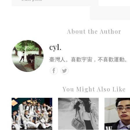
About the Author
cyl.
臺灣人。喜歡宇宙，不喜歡運動。
You Might Also Like