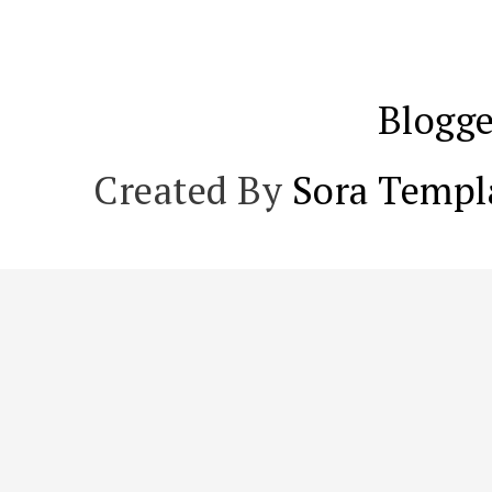
Blogge
Created By
Sora Templ