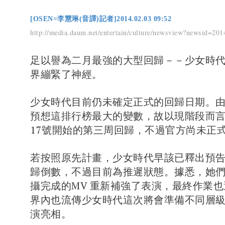
[OSEN=李慧琳(音譯)記者]2014.02.03 09:52
http://media.daum.net/entertain/culture/newsview?newsid=2
足以譽為二月最強的大型回歸－－少女時
界繃緊了神經。
少女時代目前仍未確定正式的回歸日期。
預想這排行榜最大的變數，故以現階段而
17
號開始的第三周回歸，不過官方尚未正
若按照原先計畫，少女時代早該已釋出預
歸倒數，不過目前為推遲狀態。據悉，她
攝完成的
MV
重新補強了表演，最終作業也
界內也流傳少女時代這次將會準備不同層
演亮相。