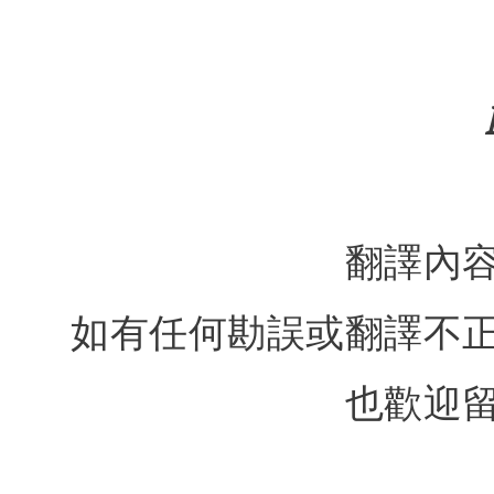
翻譯內
如有任何勘誤或翻譯不
也歡迎