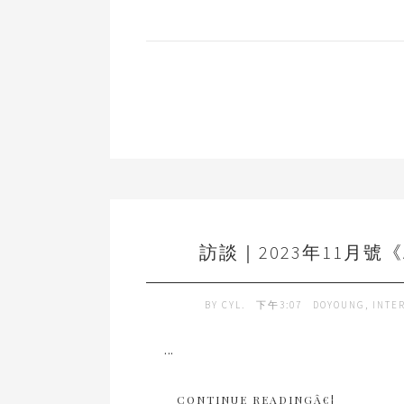
訪談｜2023年11月號《A
BY
CYL.
下午3:07
DOYOUNG
,
INTE
...
CONTINUE READINGÂ€¦