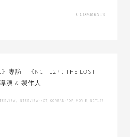
0 COMMENTS
》專訪 - 《NCT 127 : THE LOST
》導演 & 製作人
TERVIEW
,
INTERVIEW-NCT
,
KOREAN-POP
,
MOVIE
,
NCT127