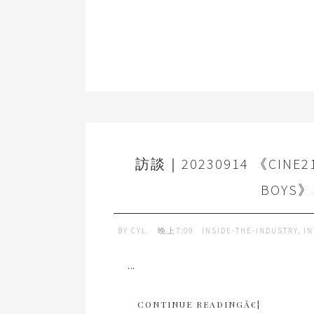
訪談｜20230914 《CINE21
BOYS
BY
CYL.
晚上7:09
INSIDE-THE-INDUSTRY
,
IN
...
CONTINUE READINGÂ€¦