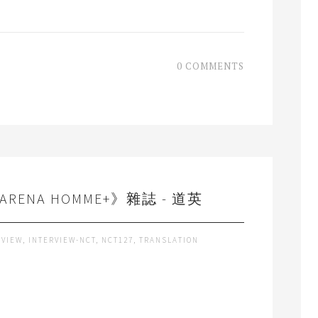
0 COMMENTS
RENA HOMME+》雜誌 - 道英
RVIEW
,
INTERVIEW-NCT
,
NCT127
,
TRANSLATION