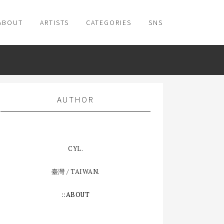
ABOUT
ARTISTS
CATEGORIES
SNS
AUTHOR
CYL.
臺灣 / TAIWAN.
::ABOUT