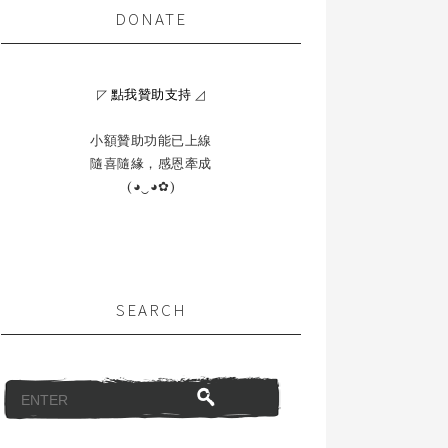
DONATE
◸
點我贊助支持
◿
小額贊助功能已上線
隨喜隨緣，感恩牽成
(◕‿◕✿)
SEARCH