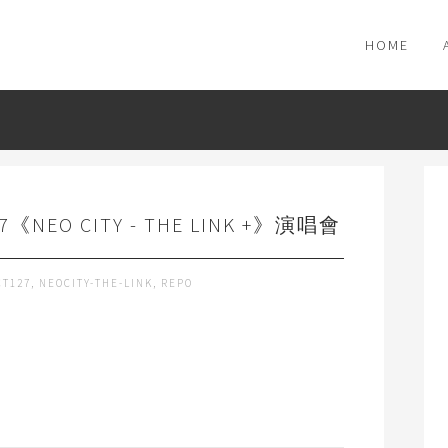
HOME
27《NEO CITY - THE LINK +》演唱會
CT127
,
NEOCITY-THE-LINK
,
REPO