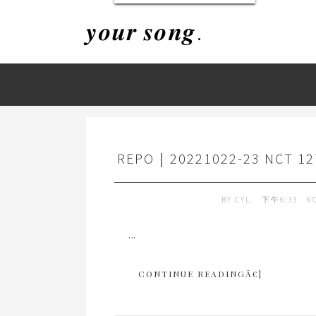
𝒚𝒐𝒖𝒓 𝒔𝒐𝒏𝒈.
REPO｜20221022-23 NCT 1
BY
CYL.
下午6:33
N
...
CONTINUE READINGÂ€¦