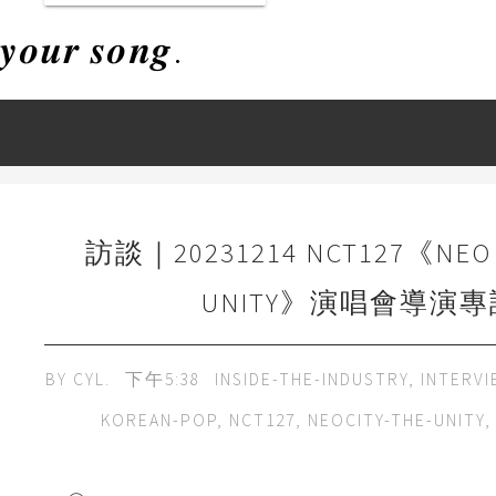
𝒚𝒐𝒖𝒓 𝒔𝒐𝒏𝒈.
訪談｜20231214 NCT127《NEO C
UNITY》演唱會導演專
BY
CYL.
下午5:38
INSIDE-THE-INDUSTRY
,
INTERVI
KOREAN-POP
,
NCT127
,
NEOCITY-THE-UNITY