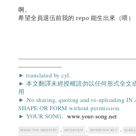
啊。
希望全員退伍前我的 repo 能生出來（喂）
► translated by cyl.
► 本文翻譯未經授權請勿以任何形式全文
用
► No sharing, quoting and re-uploading I
SHAPE OR FORM without permission.
► YOUR SONG.
www.your-song.net
,
,
,
INSIDE-THE-INDUSTRY
INTERVIEW
INTERVIEW-NCT
KOREA