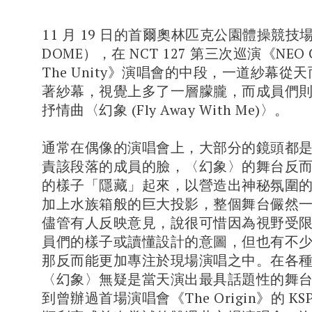
11 月 19 日的首爾奧林匹克公園體操競技場
DOME），在 NCT 127 第三次巡演《NEO CIT
The Unity》演唱會的中段，一道紗幕從
著紗幕，視覺上多了一層朦朧，而成員們
抒情曲〈幻象 (Fly Away With Me)〉。
通常在偶像的演唱會上，大部分的鏡頭都
責該段落的成員的臉，〈幻象〉的舞台反
的樣子「隱藏」起來，以營造出神秘氛圍
加上水族箱般的巨大投影，整個舞台儼然
儘管有人反映意見，說很可惜因為視野受
員們的樣子或讀懂設計的意圖，但也有不
那反而能更加專注於現場演唱之中。在各
〈幻象〉無疑是當天演出最具話題性的舞
到曾辦過首場演唱會《The Origin》的 KSPO