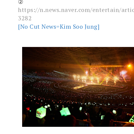
②
https://n.news.naver.com/entertain/arti
3282
[No Cut News=Kim Soo Jung]