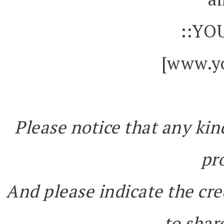
::YO
[www.yo
Please notice that any kin
pr
And please indicate the cre
to share