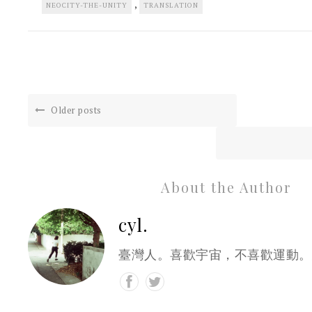
,
NEOCITY-THE-UNITY
TRANSLATION
Older posts
About the Author
cyl.
臺灣人。喜歡宇宙，不喜歡運動。