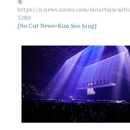
①
https://n.news.naver.com/entertain/arti
3280
[No Cut News=Kim Soo Jung]