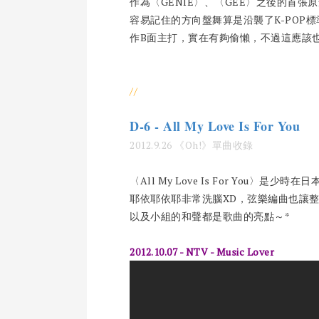
作為〈GENIE〉、〈GEE〉之後的首張原
容易記住的方向盤舞算是沿襲了K-POP
作B面主打，實在有夠偷懶，不過這應該也表示
//
D-6 - All My Love Is For You
2012.9.26 《Oh!》單曲收錄
〈All My Love Is For You
耶依耶依耶非常洗腦XD，弦樂編曲也讓整首
以及小組的和聲都是歌曲的亮點～*
2012.10.07 - NTV - Music Lover