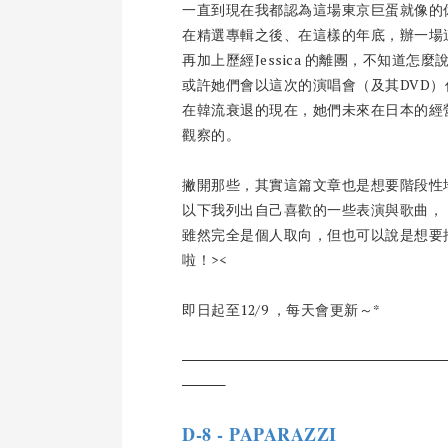
一直到現在我都認為這場東京巨蛋就像的
在精選專輯之後、在這樣的年底，辦一場
再加上歷經Jessica 的離團，不知道
或許她們會以這次的演唱會（及其DVD
在韓流衰退的現在，她們未來在日本的經
觀察的。
撇開那些，其實這篇文章也是想要階段性地
以下我列出自己喜歡的一些表演與歌曲，
雖然完全是個人取向，但也可以說是想要
啦！><
即日起至12/9 ，每天會更新～*
D-8 - PAPARAZZI