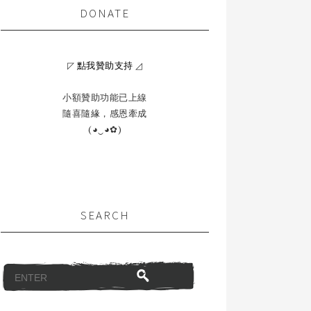
DONATE
◸
點我贊助支持
◿
小額贊助功能已上線
隨喜隨緣，感恩牽成
(◕‿◕✿)
SEARCH