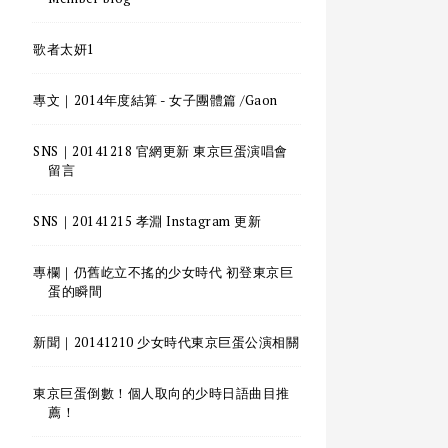
歌者太妍1
專文｜2014年度結算 - 女子團體篇 /Gaon
SNS｜20141218 官網更新 東京巨蛋演唱會
留言
SNS｜20141215 孝淵 Instagram 更新
專欄｜仍舊屹立不搖的少女時代 初登東京巨
蛋的瞬間
新聞｜20141210 少女時代東京巨蛋公演相關
東京巨蛋倒數！個人取向的少時日語曲目推
薦！