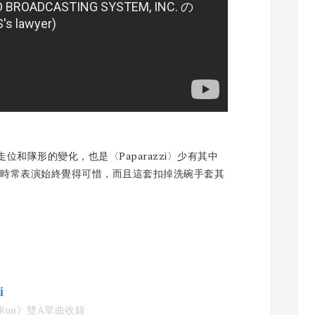
和隊形的變化，也是〈Paparazzi〉少有其中
能時常表演始終覺得可惜，而且這套扣掉洗碗手套其
i
Devil Run》雙A單曲收錄