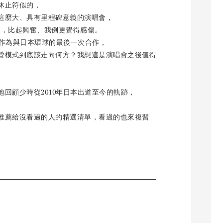
休止符似的，
這麼大、具有里程碑意義的演唱會，
怎麼說，比起興奮、我倒更覺得感傷。
）作為與日本環球的最後一次合作，
營模式到底該走向何方？我想這是演唱會之後值得
回顧少時從2010年日本出道至今的軌跡，
推薦給沒看過的人的精選清單，看過的也來複習