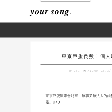
𝒚𝒐𝒖𝒓 𝒔𝒐𝒏𝒈.
東京巨蛋倒數！個人
BY
CYL.
晚上10:00
GIRLS'
東京巨蛋演唱會將至，無聊又無法去的鍵
靈。QAQ