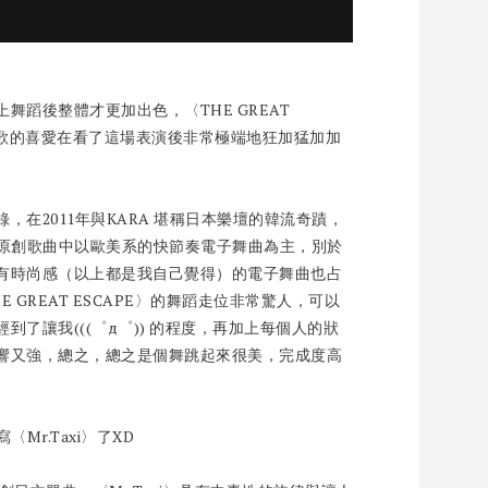
蹈後整體才更加出色，〈THE GREAT
首歌的喜愛在看了這場表演後非常極端地狂加猛加加
在2011年與KARA 堪稱日本樂壇的韓流奇蹟，
張專輯的原創歌曲中以歐美系的快節奏電子舞曲為主，別於
有時尚感（以上都是我自己覺得）的電子舞曲也占
GREAT ESCAPE〉的舞蹈走位非常驚人，可以
到了讓我(((゜д゜)) 的程度，再加上每個人的狀
音響又強，總之，總之是個舞跳起來很美，完成度高
Mr.Taxi〉了XD