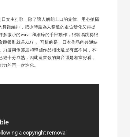
喜歡的日文主打歌，除了讓人朗朗上口的旋律、用心拍攝
麗的舞蹈編排，把少時最為人稱道的走位變化又再提
多微小的wave 和細碎的手部動作，很容易跳得很
會跳很亂就是XD）。可惜的是，日本作品的共通缺
，力度與俐落度和韓國作品相比還是有些不同，不
已經十分成熟，因此這首歌的舞台還是相當好看，
能力的再一次進化。