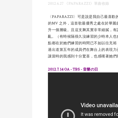
2012.6.27 《PAPARAZZI》單曲收錄
〈PAPARAZZI〉可是說是我自己最
的MV 之外，這首歌最優秀之處在於華
升一個層級。且這支舞其實非常細膩，有許
亂。（有時候隔很久沒練習的少時本人也
點都在於她們練習的時間已不如以往充裕
過出道第五年的成員們在舞台上的表現力
讓當時的我感到十分驚喜，也感嘆著她們
2012.7.14 OA - TBS - 音樂の日