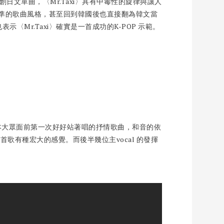
創日文單曲，〈Mr.Taxi〉具有中毒性的旋律與讓人
標準的歌曲風格，甚至回到韓國後也直接翻為韓文當
〈Mr.Taxi〉確實是一首成功的K-POP 示範。
〉是少時在日本大眾面前第一次好好站著唱的抒情歌曲，和音的依
歌有種宏大的感覺。而後半幾位主vocal 的發揮