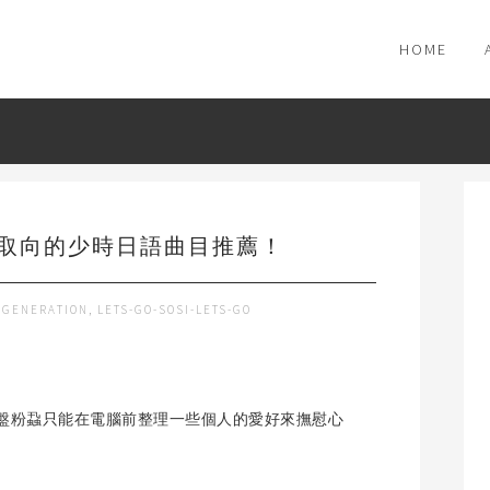
HOME
取向的少時日語曲目推薦！
 GENERATION
,
LETS-GO-SOSI-LETS-GO
盤粉蝨只能在電腦前整理一些個人的愛好來撫慰心