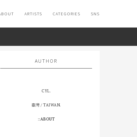
ABOUT
ARTISTS
CATEGORIES
SNS
AUTHOR
CYL.
臺灣 / TAIWAN.
::ABOUT