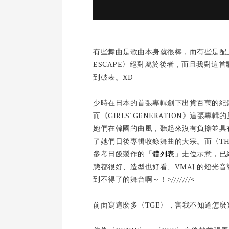
有些舞曲是歌曲本身就很棒，而有些是配上舞
ESCAPE〉絕對屬於後者，而且我對這
到破表。XD
少時在日本的首張專輯創下出貨百萬的紀錄，
而《GIRLS' GENERATION》這
她們在韓國的曲風，聽起來沒有負擔並具
了她們日後專輯收錄舞曲的大宗。而〈THE 
參考日飯製作的「
體列表
」走位示意，已經
態都很好、造型也好看、VMAJ 的燈光
到不得了的舞台啊～！>///////<
前面寫這麼多〈TGE〉，害我不知道怎麼寫〈