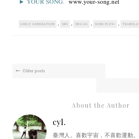
► YOUR SONG.
www.your-song.net
,
,
,
,
GIRLS' GENERATION
SNS
SNS-GG
SONE PLUS+
TRANSLA
Older posts
About the Author
cyl.
臺灣人。喜歡宇宙，不喜歡運動。