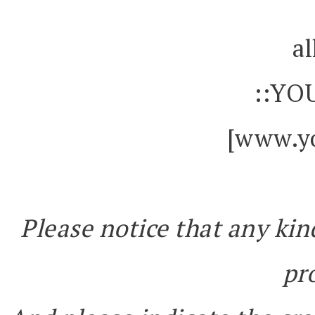
al
::YO
[www.yo
Please notice that any kin
pr