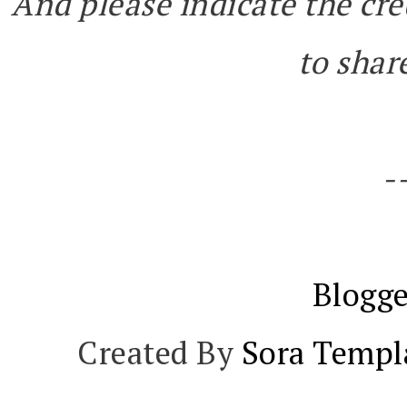
And please indicate the cre
to share
-
Blogge
Created By
Sora Templ