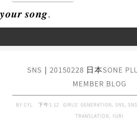
𝒚𝒐𝒖𝒓 𝒔𝒐𝒏𝒈.
SNS｜20150228 日本SONE PL
MEMBER BLOG
BY
CYL.
下午1:12
GIRLS' GENERATION
,
SNS
,
SN
TRANSLATION
,
YURI