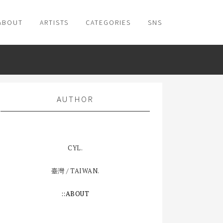
ABOUT
ARTISTS
CATEGORIES
SNS
AUTHOR
CYL.
臺灣 / TAIWAN.
::ABOUT