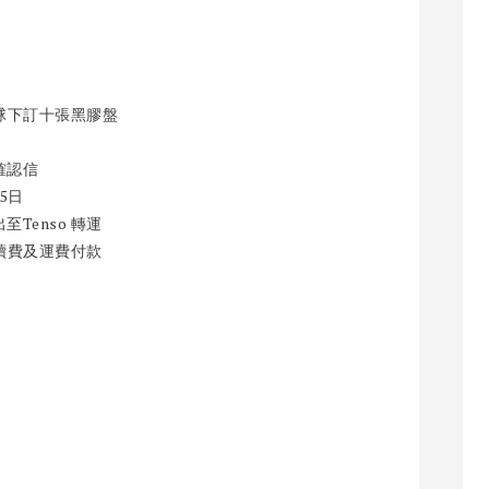
本環球下訂十張黑膠盤
帳確認信
月5日
至Tenso 轉運
運手續費及運費付款