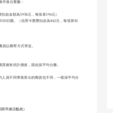
條件進位整數：
際扣款金額為5938元，每張算594元）
3320日圓。（信用卡實際扣款為842元，每張算85
團員以郵寄方式寄送。
次購買都有些許價差，因此採平均分攤。
責的人員不同導致算出的郵資也不同，一樣採平均分
及相關單據請
點此
）