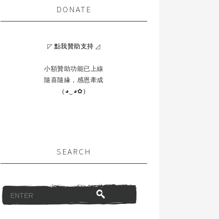
DONATE
◸
點我贊助支持
◿
小額贊助功能已上線
隨喜隨緣，感恩牽成
(◕‿◕✿)
SEARCH