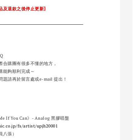
品及退款之後停止更新〗
Q
際合購團有很多不懂的地方，
購能夠順利完成～
請再於留言處或e-mail 提出！
 You Can》- Analog 黑膠唱盤
ic.co.jp/fs/artist/upjh20001
員八張）