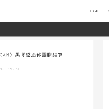
HOME
YOU CAN》黑膠盤迷你團購結算
YL.
下午3:43