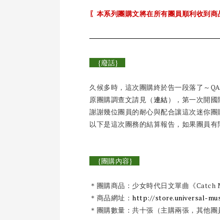
〖本系列團購文將在所有團員順利收到商
{廢話}
久候多時，這次團購終於告一段落了～QA
原團購調查文請見（
連結
），第一次開國
謝謝幾位團員的耐心與配合讓這次迷你團
以下是這次團務的結算報告，如果團員有問題
{團購內容}
＊團購商品：少女時代日文單曲《Catch Me If
＊商品網址：
http://store.universal-mus
＊團購數量：共十張（主購兩張，其他團