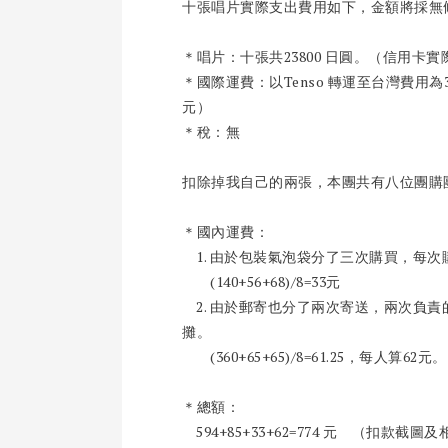
十張唱片實際支出費用如下，金額將採無
＊唱片：十張共23800 日圓。（信用卡實
＊國際運費：以Tenso 轉運至台灣費用為
元）
＊稅：無
扣除掉我自己的兩張，本團共有八位團購
＊國內運費：
1. 由於包裝氣泡袋分了三次購買，每
(140+56+68)/8=33元
2. 由於郵寄也分了兩次寄送，兩次負
攤。
(360+65+65)/8=61.25，每人算62元。
＊總額：
594+85+33+62=774 元 （扣款截圖