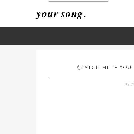
𝒚𝒐𝒖𝒓 𝒔𝒐𝒏𝒈.
《CATCH ME IF 
BY
C