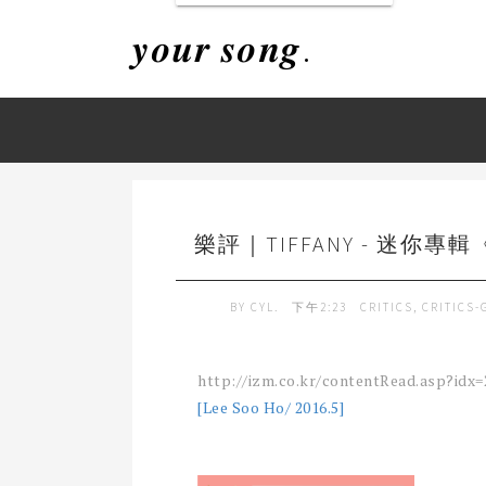
𝒚𝒐𝒖𝒓 𝒔𝒐𝒏𝒈.
樂評｜TIFFANY - 迷你專輯《
BY
CYL.
下午2:23
CRITICS
,
CRITICS-
http://izm.co.kr/contentRead.asp?idx=
[Lee Soo Ho/ 2016.5]