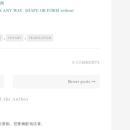
用
ng IN ANY WAY, SHAPE OR FORM without
,
,
N
TIFFANY
TRANSLATION
0 COMMENTS
Newer posts
t the Author
歡運動。想要幽默地活著。