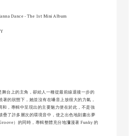
Wanna Dance - The 1st Mini Album
NY
☆
明明是舞台上的主角，卻給人一種從最前線退後一步的
繞著的狀態下，她並沒有在嗓音上放很大的力氣，
的調和，專輯中呈現出的主要魅力便在於此，不是強
積疊了許多層次的環境音中，使之出色地刻畫出夢
ove）的同時，專輯整體充分地瀰漫著 Funky 的