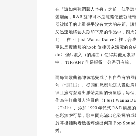
在「該如何強調藝人本身」之前，似乎該
聲層面，R&B 旋律可不是隨隨便便就能輕
器被賦予的比重幾乎沒有太大的差距。讓
又迅速地將藝人刻印下來的作品中，四周的編
1）
，在〈I Just Wanna Dance
單以反覆簡短的hook 旋律與灰濛濛的合成
do〉強烈混入（的編曲）使得其他元素都得讓
中， TIFFANY 則是唱得十分游刃有餘。
而每首歌曲都帥氣地完成了各自帶有的風貌
句
（*譯註2）
、從頭到尾都能讓人聳動肩膀
律且擁有營造出渺茫氛圍的份量感，每個
作為主打曲引人注目的〈I Just Wann
〈Talk〉、添加 1990 年代式 R&B 觸感
色彩無懈可擊，歌曲間充滿出色發揮的成果。
於幕後輔助者幾番焠鍊出俐落 Pop So
秀。