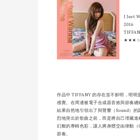
I Just 
2016
TIFFA
★★★
作品中 TIFFANY 的存在並不鮮明，
感覺。在周邊被電子合成器音效與節奏纏
結果自然地引領出了與聲響（Sound）
烈地突出於歌曲之前，而是將自己埋藏進
幻般的專輯色彩，讓人將身體交由律動（Gro
節奏。