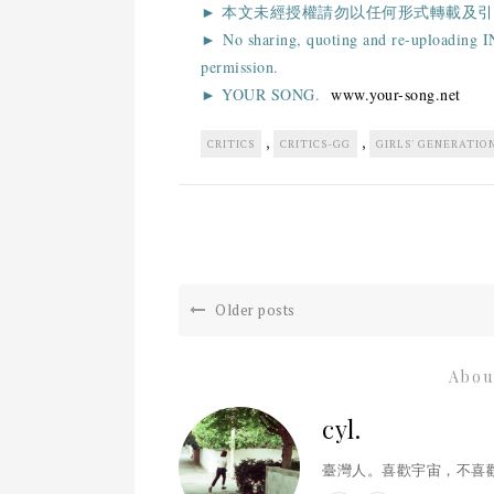
► 本文未經授權請勿以任何形式轉載及引
► No sharing, quoting and re-uploadi
permission.
► YOUR SONG.
www.your-song.net
,
,
CRITICS
CRITICS-GG
GIRLS' GENERATIO
Older posts
Abou
cyl.
臺灣人。喜歡宇宙，不喜