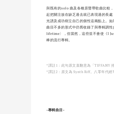
與既有的solo 曲及各種原聲帶歌曲比較，
起把關注放在缺乏過去就已表現過的長處
光譜及成功樹立自己的個性這兩點上。如
曲目不多的形式中仍舊收錄了與專輯調性多少有些不
lifetime〉，但當然，這些並不會使《I J
棒的流行專輯。
*譯註1：此句
原文直翻意為「TIFFAN
*譯註2：
原文為 Synth Riff。
八零年代經
-專輯曲目-