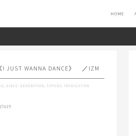
HOME
I JUST WANNA DANCE》 ／IZM
GG
,
GIRLS' GENERATION
,
TIFFANY
,
TRANSLATION
27619