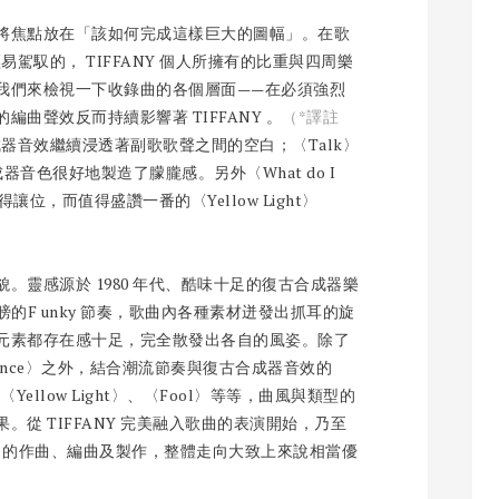
將焦點放在「該如何完成這樣巨大的圖幅」。在歌
易駕馭的， TIFFANY 個人所擁有的比重與四周樂
我們來檢視一下收錄曲的各個層面——在必須強烈
曲聲效反而持續影響著 TIFFANY 。
（*譯註
〉裡，合成器音效繼續浸透著副歌歌聲之間的空白；〈Talk〉
器音色很好地製造了朦朧感。另外〈What do I
位，而值得盛讚一番的〈Yellow Light〉
。靈感源於 1980 年代、酷味十足的復古合成器樂
的F unky 節奏，歌曲內各種素材迸發出抓耳的旋
元素都存在感十足，完全散發出各自的風姿。除了
a Dance〉之外，結合潮流節奏與復古合成器音效的
的〈Yellow Light〉、〈Fool〉等等，曲風與類型的
從 TIFFANY 完美融入歌曲的表演開始，乃至
und 的作曲、編曲及製作，整體走向大致上來說相當優