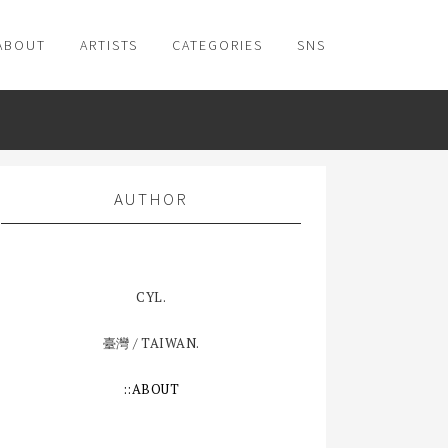
ABOUT
ARTISTS
CATEGORIES
SNS
AUTHOR
CYL.
臺灣 / TAIWAN.
::ABOUT