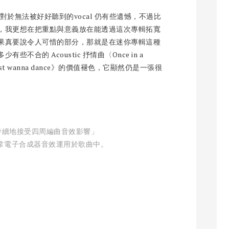
對於無法被好好聽到的vocal 仍有些遺憾，不過比
，我更想在把重點與意義放在能透過這次專輯拓寬
果真要說令人可惜的部分，那就是在迷你專輯這種
合的 Acoustic 抒情曲〈Once in a
ust wanna dance》的價值褪色，它顯然仍是一張很
Y 持續地接受四周編曲音效影響」
常電子合成器音效運用於歌曲中。