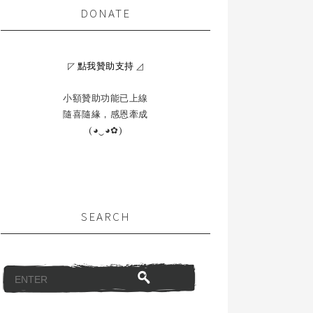
DONATE
◸
點我贊助支持
◿
小額贊助功能已上線
隨喜隨緣，感恩牽成
(◕‿◕✿)
SEARCH