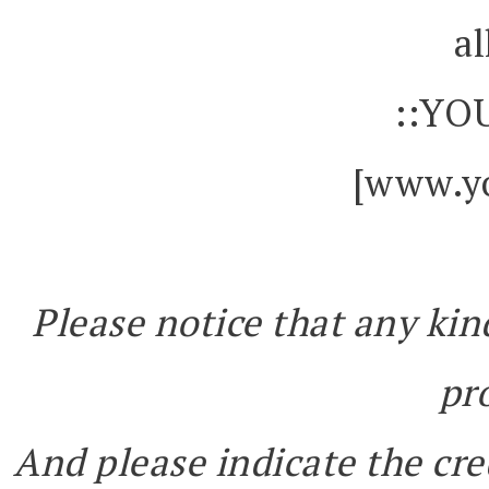
al
::YO
[www.yo
Please notice that any kin
pr
And please indicate the cre