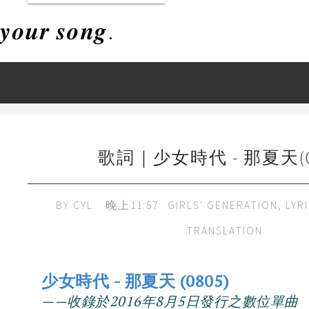
𝒚𝒐𝒖𝒓 𝒔𝒐𝒏𝒈.
歌詞｜少女時代 - 那夏天(0
BY
CYL.
晚上11:57
GIRLS' GENERATION
,
LYR
TRANSLATION
少女時代 - 那夏天 (0805)
——收錄於2016年8月5日發行之數位單曲