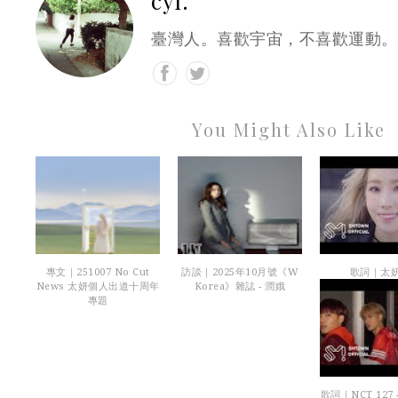
cyl.
臺灣人。喜歡宇宙，不喜歡運動。
You Might Also Like
專文｜251007 No Cut
訪談｜2025年10月號《W
歌詞｜太妍 
News 太妍個人出道十周年
Korea》雜誌 - 潤娥
專題
歌詞｜NCT 127