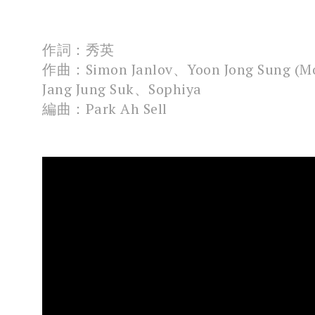
作詞：秀英
作曲：Simon Janlov、Yoon Jong Sung (M
Jang Jung Suk、Sophiya
編曲：Park Ah Sell