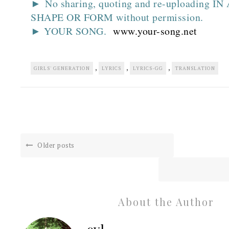
► No sharing, quoting and re-uploading I
SHAPE OR FORM without permission.
► YOUR SONG.
www.your-song.net
,
,
,
GIRLS' GENERATION
LYRICS
LYRICS-GG
TRANSLATION
Older posts
About the Author