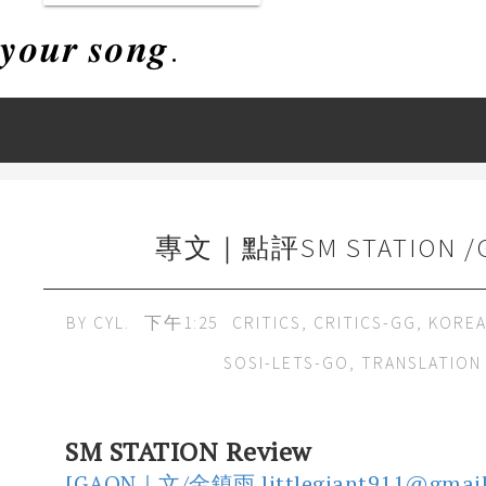
𝒚𝒐𝒖𝒓 𝒔𝒐𝒏𝒈.
專文｜點評SM STATION /
BY
CYL.
下午1:25
CRITICS
,
CRITICS-GG
,
KOREA
SOSI-LETS-GO
,
TRANSLATION
SM STATION Review
[GAON｜文/金鎮雨 littlegiant911@gmail