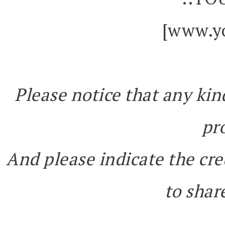
[www.yo
Please notice that any kin
pr
And please indicate the cre
to share