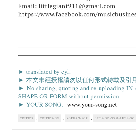
Email: littlegiant911@gmail.com
https://www.facebook.com/musicbusine
► translated by cyl.
► 本文未經授權請勿以任何形式轉載及引
► No sharing, quoting and re-uploading I
SHAPE OR FORM without permission.
► YOUR SONG.
www.your-song.net
,
,
,
CRITICS
CRITICS-GG
KOREAN-POP
LETS-GO-SOSI-LETS-GO