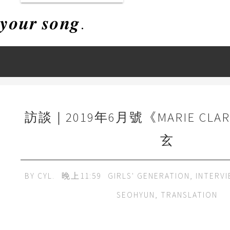
𝒚𝒐𝒖𝒓 𝒔𝒐𝒏𝒈.
訪談｜2019年6月號《MARIE CLAR
玄
BY
CYL.
晚上11:59
GIRLS' GENERATION
,
INTERV
SEOHYUN
,
TRANSLATION