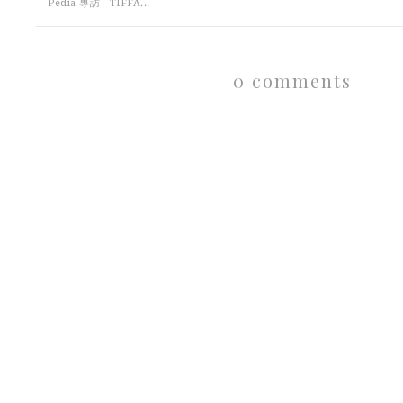
Pedia 專訪 - TIFFA...
0 comments