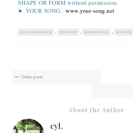
SHAPE OR FORM without permission.
► YOUR SONG.
www.your-song.net
,
,
,
GIRLS' GENERATION
INTERVIEW
INTERVIEW-GG
SEOHYUN
Older posts
About the Author
cyl.