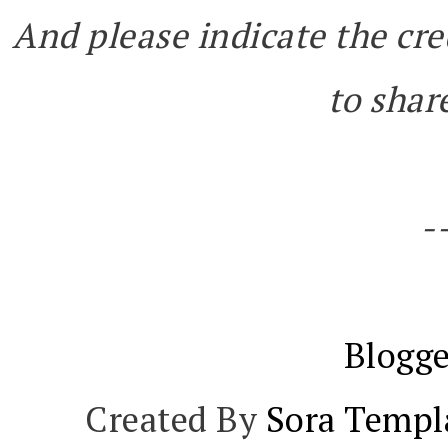
And please indicate the cre
to share
-
Blogge
Created By
Sora Templ