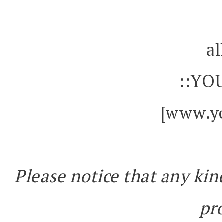
al
::YO
[www.yo
Please notice that any kin
pr