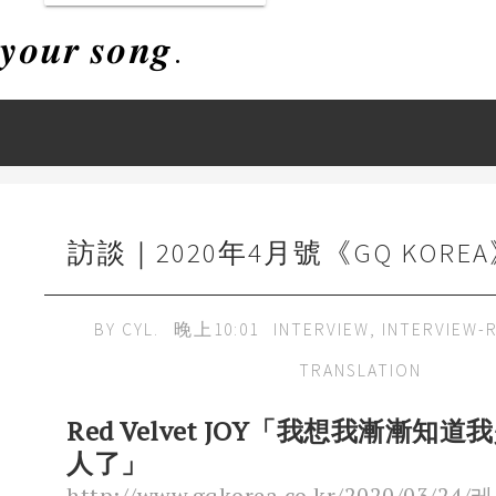
𝒚𝒐𝒖𝒓 𝒔𝒐𝒏𝒈.
訪談｜2020年4月號《GQ KOREA》
BY
CYL.
晚上10:01
INTERVIEW
,
INTERVIEW-
TRANSLATION
Red Velvet JOY「我想我漸漸知
人了」
http://www.gqkorea.co.kr/2020/03/