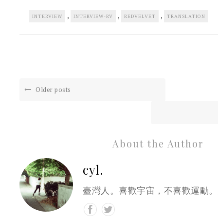
,
,
,
INTERVIEW
INTERVIEW-RV
REDVELVET
TRANSLATION
Older posts
About the Author
cyl.
臺灣人。喜歡宇宙，不喜歡運動。