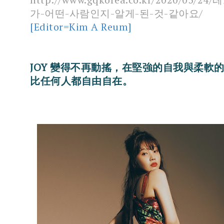
가-어떤-사람인지-알게-된-것-같아요/
[Editor=Kim A Reum]
JOY 變得不再動搖，在堅強的自我與柔軟
比任何人都自由自在。