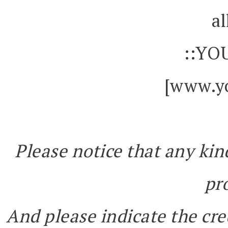
al
::YO
[www.yo
Please notice that any kin
pr
And please indicate the cre