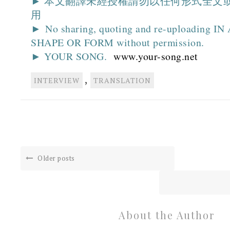
► 本文翻譯未經授權請勿以任何形式全文
用
► No sharing, quoting and re-uploading I
SHAPE OR FORM without permission.
► YOUR SONG.
www.your-song.net
,
INTERVIEW
TRANSLATION
Older posts
About the Author