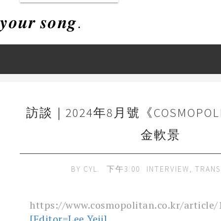
𝒚𝒐𝒖𝒓 𝒔𝒐𝒏𝒈.
訪談｜2024年8月號《COSMOPOLI
金軟景
BY
CYL.
下午3:00
INTERVIEW
,
TRANS
https://www.cosmopolitan.co.kr/article
[Editor=Lee Yeji]