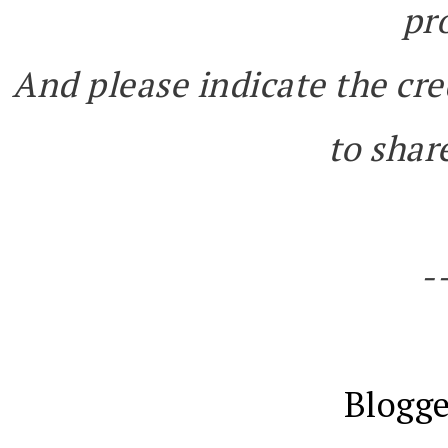
pr
And please indicate the cre
to share
-
Blogge