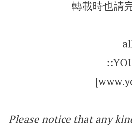
轉載時也請完
al
::YO
[www.yo
Please notice that any kin