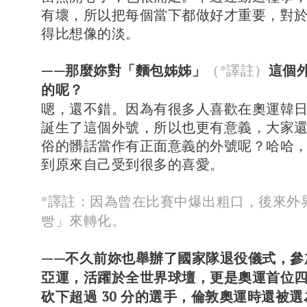
有壞，所以把每個當下都做好才重要，對
得比想像的淡。
——那麼妳對「麵包姊姊」
（*譯註）
這個
的呢？
嗯，還不錯。因為有很多人喜歡在奧運韓
誕生了這個外號，所以也更有意義，大家
俗的髒話當作有正面意義的外號呢？哈哈
到原來自己受到很多的喜愛。
*譯註：因為曾在比賽中爆出粗口，後來外
빵」來轉化
。
——不久前妳也舉辦了國家隊退役儀式，參
亞運，活躍於全世界球壇，更是奧運首位
砍下超過 30 分的選手，倫敦奧運時還被選