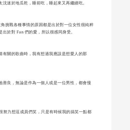
太沈迷於地瓜乾，睡前吃，睡起來又再繼續吃。
》，男主角挑戰各種事情的原因都是出於對一位女性很純粹
出於對 Fan 們的愛，所以很感同身受。
情有關的歌曲時，我有想過我應該是想愛人的那
地善良，無論是作為一個人或是一位男性，都會慢
我會很努力想逗成員們笑，只是有時候我的搞笑一點都