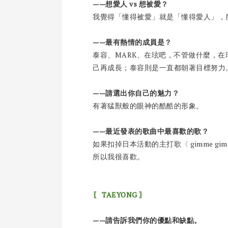
——想愛人 vs 想被愛？
我覺得「懂得被愛」就是「懂得愛人」，
——最有熱情的成員是？
泰容、MARK、在玹吧，不管做什麼，在
己再成長；泰容則是一直都朝著目標努力
——請選出你自己的魅力？
有著猛獸般的眼神的酷酷的形象。
——最近發表的歌曲中最喜歡的歌？
如果扣掉日本活動的主打歌〈 gimme gimm
所以我很喜歡。
〖 TAEYONG 〗
——請告訴我們你的優點和缺點。