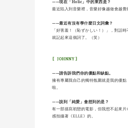
——現在「Holic」中的東西是？
最近陷入到音樂裡，音樂好像越做會越覺
——最近有沒有學什麼日文詞彙？
「好害羞！（恥ずかしい！）」，對話時不會
就記起來這個詞了。（笑）
〖 JOHNNY 〗
——請告訴我們你的優點和缺點。
擁有專屬我自己的獨特氛圍就是我的優點
啦。
——說到「純愛」會想到的是？
有一部描寫初戀的電影，但我想不起來片
感拍攝著《ELLE》的。