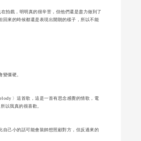
時也在拍戲，明明真的很辛苦，但他們還是盡力做到了
但回來的時候都還是表現出開朗的樣子，所以不能
會變僵硬。
lody 〉這首歌，這是一首有思念感覺的情歌，電
象，所以我真的很喜歡。
比自己小的話可能會裝帥想照顧對方，但反過來的