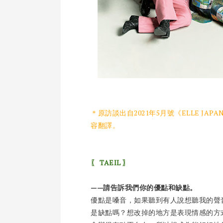
＊原訪談出自2021年5月號《ELLE JA
容翻譯。
〖 TAEIL 〗
——請告訴我們你的優點和缺點。
優點是嗓音，如果聽到有人說想聽我的聲
是缺點嗎？想改掉的地方是表現情感的方