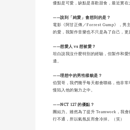
優點是可愛，缺點是喜歡甜食，最近實在
——說到「純愛」會想到的是？
電影《阿甘正傳／Forrest Gump
的愛，我製作音樂也不只是為了自己，更是
——想愛人 vs 想被愛？
坦白說我沒什麼特別的經驗，但製作和愛
邊。
——理想中的男性樣貌是？
伯賢哥，我們幾乎每天都會聯絡，他非常
慢陷入他的魅力之中。
——NCT 127 的優點？
團結力。雖然為了提升 Teamwork，
行不通，所以氣氛反而會冷掉。（笑）