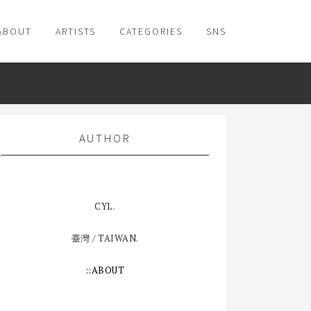
ABOUT
ARTISTS
CATEGORIES
SNS
AUTHOR
CYL.
臺灣 / TAIWAN.
::ABOUT