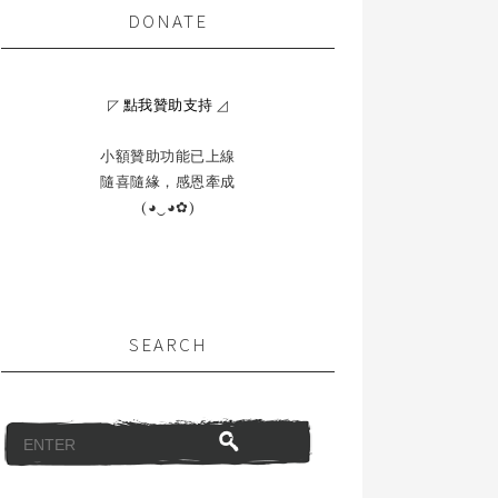
DONATE
◸
點我贊助支持
◿
小額贊助功能已上線
隨喜隨緣，感恩牽成
(◕‿◕✿)
SEARCH