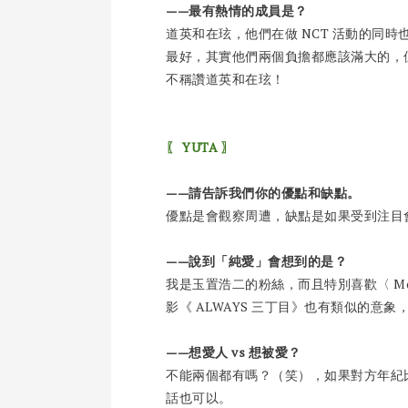
——最有熱情的成員是？
道英和在玹，他們在做 NCT 活動的同
最好，其實他們兩個負擔都應該滿大的，
不稱讚道英和在玹！
〖 YUTA 〗
——請告訴我們你的優點和缺點。
優點是會觀察周遭，缺點是如果受到注目
——說到「純愛」會想到的是？
我是玉置浩二的粉絲，而且特別喜歡〈 Me
影《 ALWAYS 三丁目》也有類似的意
——想愛人 vs 想被愛？
不能兩個都有嗎？（笑），如果對方年紀
話也可以。