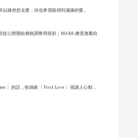
所以雖然想去愛，但也希望能得到滿滿的愛。
玹從心態開始都能調整得很好；MARK 總是激勵自
。
e 〉的話，收錄曲〈 First Love 〉很讓人心動，