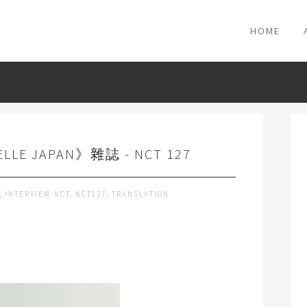
HOME
E JAPAN》雜誌 - NCT 127
,
INTERVIEW-NCT
,
NCT127
,
TRANSLATION