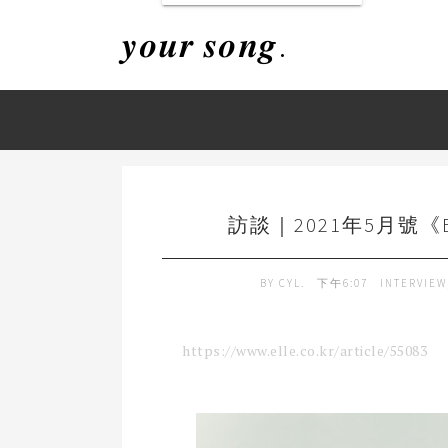
𝒚𝒐𝒖𝒓 𝒔𝒐𝒏𝒈.
訪談｜2021年5月號《ELL
BY
CYL.
下午6:07
INTERVIEW
https://www.elle.co.kr/article/55083