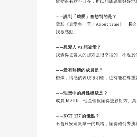
會變得有點不自在，所以想成為能好好地
——說到「純愛」會想到的是？
電影《真愛每一天／About Time》
我很感動。
——想愛人 vs 想被愛？
我覺得去愛人的那方是很幸福的，不過於
——最有熱情的成員是？
楷燦，情感的表現很明確，也有能在尊重
——理想中的男性樣貌是？
成員 MARK，他是個很懂得照顧對方、
——NCT 127 的優點？
不會只安逸於單一的風格，懂得如何去挑