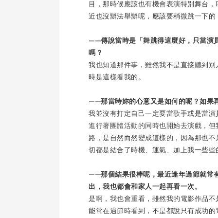
目，那時候應該也有機會表演特別舞台，Fan
近也沒辦法舉辦呢，應該要稍微跳一下的
——傳說當時是「舞跳得這麼好，只當演
嗎？
我也知道那件事，雖然我不是直接聽到別
時是這樣看我的。
——那當時妳的心意又是如何的呢？如果
我並沒有打定自己一定要當歌手或是當演
進行著團體活動的同時也開始去演戲，但
路，是自然而然變成這樣的，因為那也不
切都是結合了時機、運氣、加上我一些些
——那個結果很棒呢，最近逢年過節就常
出，我也都會和家人一起再看一次。
是啊，我也會重看，雖然我的電影作品不
能常在過節時看到，不是都說只有成功的