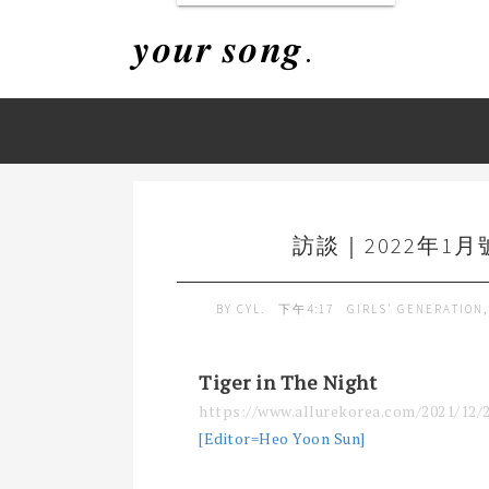
𝒚𝒐𝒖𝒓 𝒔𝒐𝒏𝒈.
訪談｜2022年1月號
BY
CYL.
下午4:17
GIRLS' GENERATION
Tiger in The Night
https://www.allurekorea.com/2021/12/
[Editor=Heo Yoon Sun]