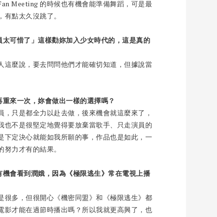
 Meeting 的時候也有機會能準備舞蹈，可是最
，有點太久沒跳了。
員太可惜了」這樣勸妳加入少女時代的，這是真的
人這麼說，要去問問他們才能確切知道，但據說當
再重來一次，妳會做出一樣的選擇嗎？
員，只是都全力以赴去做，後來機會就這麼來了，
我也不是很堅定地覺得要放棄當歌手、只走演員的
是下定決心就能如我所願的事，作品也是如此，一
的努力才有的結果。
有機會看到潤娥，因為《極限逃生》常在電視上播
是很多，但很開心《機密同盟》和《極限逃生》都
電影才能在過節時播出嗎？所以我就更高興了，也