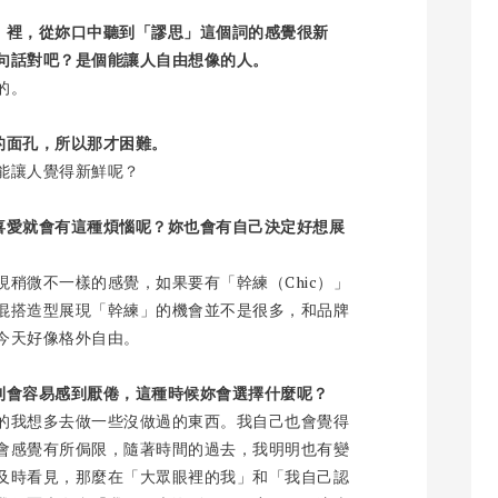
》裡，從妳口中聽到「謬思」這個詞的感覺很新
句話對吧？是個能讓人自由想像的人。
的。
的面孔，所以那才困難。
能讓人覺得新鮮呢？
喜愛就會有這種煩惱呢？妳也會有自己決定好想展
稍微不一樣的感覺，如果要有「幹練（Chic）」
混搭造型展現「幹練」的機會並不是很多，和品牌
今天好像格外自由。
則會容易感到厭倦，這種時候妳會選擇什麼呢？
的我想多去做一些沒做過的東西。我自己也會覺得
會感覺有所侷限，隨著時間的過去，我明明也有變
及時看見，那麼在「大眾眼裡的我」和「我自己認