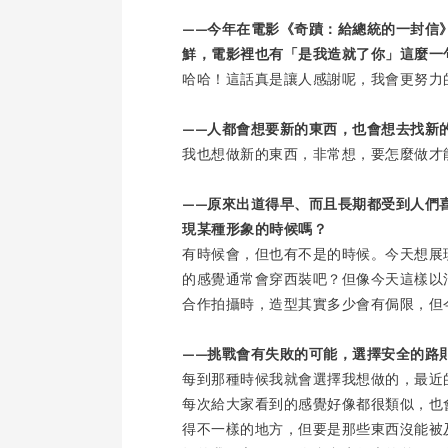
——今年在電影《奇蹟：給總統的一封信
鮮，電影裡也有「是我造就了你」這麼一
哈哈！這話真是讓人感謝呢，我會更努力
——人都會想要新的東西，也會想去找新
我也想做新的東西，非常想，要怎麼做才
——原來出道得早、而且長期都受到人們
現某種形象的時候嗎？
有時候會，但也有不是的時候。今天想展現
的感覺通常會穿西裝吧？但像今天這樣以
合作拍攝時，造型其實多少會有侷限，但
——挑戰會有失敗的可能，選擇安全的路
每到那種時候我就會選擇我想做的，最近
每次給大家看到的感覺好像都很類似，也
得不一樣的地方，但要是那些東西沒能被