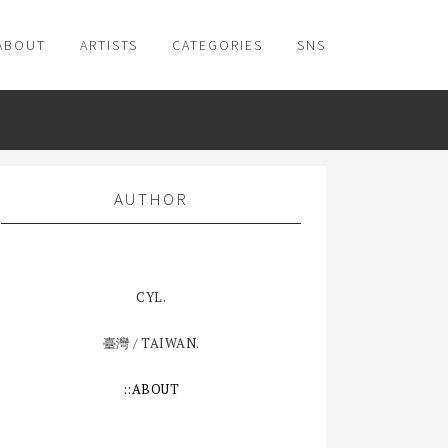
ABOUT
ARTISTS
CATEGORIES
SNS
AUTHOR
CYL.
臺灣 / TAIWAN.
::ABOUT