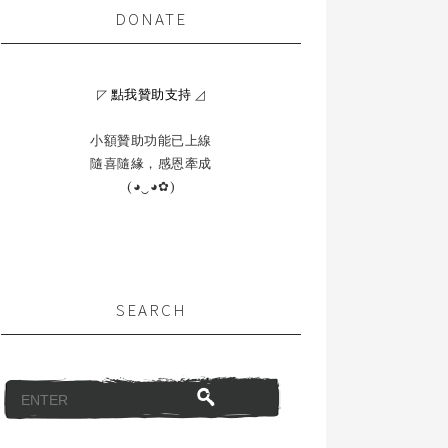
DONATE
◸
點我贊助支持
◿
小額贊助功能已上線
隨喜隨緣，感恩牽成
(◕‿◕✿)
SEARCH