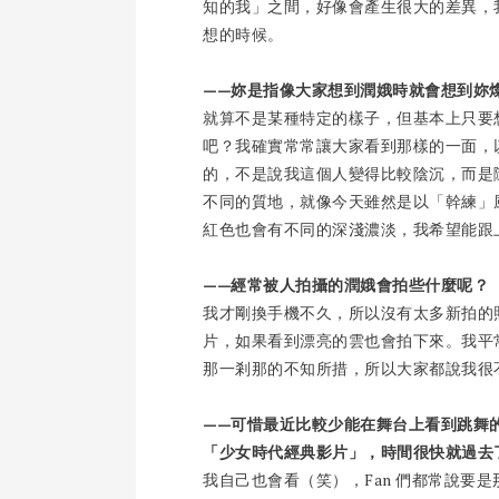
知的我」之間，好像會產生很大的差異，
想的時候。
——妳是指像大家想到潤娥時就會想到妳
就算不是某種特定的樣子，但基本上只要
吧？我確實常常讓大家看到那樣的一面，
的，不是說我這個人變得比較陰沉，而是
不同的質地，就像今天雖然是以「幹練」
紅色也會有不同的深淺濃淡，我希望能跟
——經常被人拍攝的潤娥會拍些什麼呢？
我才剛換手機不久，所以沒有太多新拍的
片，如果看到漂亮的雲也會拍下來。我平
那一剎那的不知所措，所以大家都說我很
——可惜最近比較少能在舞台上看到跳舞的潤
「少女時代經典影片」，時間很快就過去
我自己也會看（笑），Fan 們都常說要