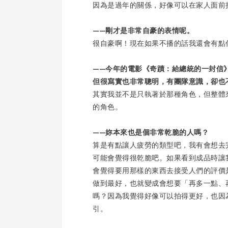
因為是過年的關係，好像可以在家人面前
——剛才是非常自豪的表情呢。
很自豪啊！現在如果不播的話我還會有點
——今年的電影《奇蹟：給總統的一封信
但很寫實也非常聰明，有團隊意識，卻也
其實我並不是只執著於那種角色，但整體
的角色。
——妳本來也是個非常乾脆的人嗎？
算是有點讓人疲勞的類型吧，我有會想去
可能會覺得很乾脆吧。如果看到成品時讓
會覺得要用那樣的東西去接受人們的評價
做到最好，也就變成會想要「再多一點、
嗎？因為我覺得好像可以拍得更好，也因
引。