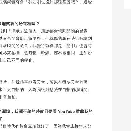
我偶爾也有會「我明明也沒到那種程度吧？」這麼
燦爛笑著的臉這種嗎？
想到「潤娥」這個人，應該都會想到開朗的感覺
以前甚至會展現得更多，但就像我總在受訪時說到
隨著時間的過去，我覺得就算都是「開朗」也會有
風格來拍攝，但每種「幹練」都不盡相同，正如粉
上自己不同的變化。
照片，但我很喜歡看天空，所以有很多天空的照
常不太自拍的，因為我很難忍受在自拍的那瞬間、
不會自拍。
娥，我睡不著的時候只要看 YouTube 推薦我的
了。
是那個時代有舞台直拍就好了，因為我會主持年末節