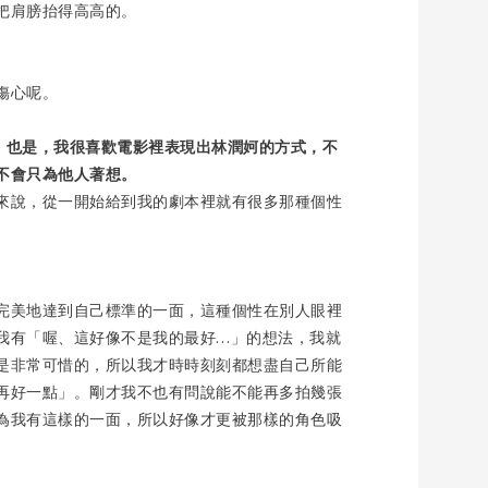
把肩膀抬得高高的。
傷心呢。
》也是，我很喜歡電影裡表現出林潤妸的方式，不
不會只為他人著想。
來說，從一開始給到我的劇本裡就有很多那種個性
完美地達到自己標準的一面，這種個性在別人眼裡
我有「喔、這好像不是我的最好…」的想法，我就
是非常可惜的，所以我才時時刻刻都想盡自己所能
再好一點」。剛才我不也有問說能不能再多拍幾張
為我有這樣的一面，所以好像才更被那樣的角色吸