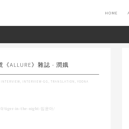
HOME
《ALLURE》雜誌 - 潤娥
,
INTERVIEW
,
INTERVIEW-GG
,
TRANSLATION
,
YOONA
20/tiger-in-the-night-임윤아/