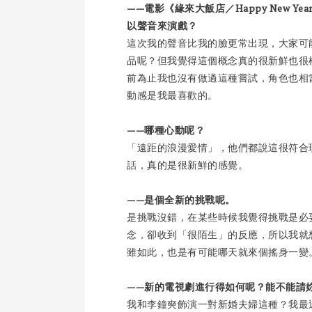
——電影《緣來大飯店／Happy New Ye
以聲音來演戲？
這次我的聲音比我的臉更常出現，大家可
品呢？但我覺得這個概念真的很新鮮也很
前為止我也沒有做過這種嘗試，角色也相
動感是我最喜歡的。
——哪種心動呢？
「遠距的浪漫愛情」，他們都說這很符合
話，真的是很新鮮的感覺。
——是個全新的挑戰呢。
是挑戰沒錯，在某些時候我覺得挑戰是必
念，卻收到「很陌生」的反應，所以我就
雖如此，也是有可能哪天就來個搖身一變
——新的電視劇進行得如何呢？能不能請
我和李鐘奭飾演一對新婚夫婦這種？我最