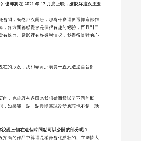
ar》也即將在 2021 年 12 月底上映，據說妳這次主要
能會問，既然都沒露臉，那為什麼還要選擇這部作
棒，各方面都感覺會是個很有趣的經驗，而且到目
當有魅力。電影裡有好幾對情侶，我覺得這對的心
現在的狀況，我和姜河那演員一直只透過語音對
要的，也曾經有過因為我想做而嘗試了不同的概
想，如果能一點一點慢慢嘗試改變應該也不錯，話
。
妳說說三個在這個時間點可以公開的部分呢？
近拍攝的作品中算還是稍微會化點妝的。在劇情大