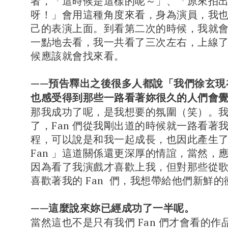
者，「這時候是這樣的呢～」、「原來拍
呀！」會用這種角度來看，身為演員，我
己的表演上面。到看第二次的時候，我就
一點地去看，我一共看了三次左右，上線
候應該就會找來看。
——預告釋出之後很多人都說「我們徐玄現
也感受得到那些一路看著妳很久的人們會
那我成功了呢，是我想要的氛圍（笑）。
了，Fan 們從我剛出道的時候就一路看著
程，可以說是和我一起成長，也因此產生
Fan 」這道關係還更深厚的情誼，當然，
因為看了我演戲才喜歡上我，但對那些從
喜歡著我的 Fan 們，我想帶給他們新鮮
——這麼說來妳已經成功了一半呢。
當然這也不是只有我們 Fan 們才會看的