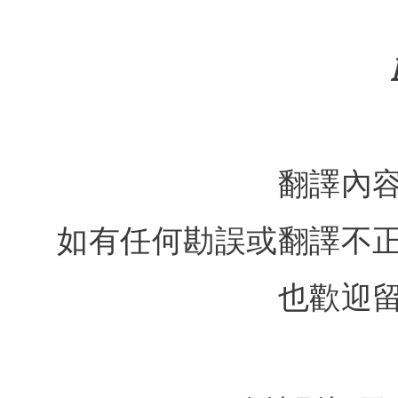
翻譯內
如有任何勘誤或翻譯不
也歡迎