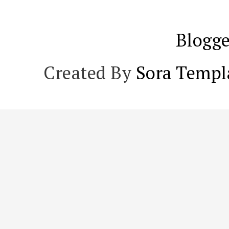
Blogge
Created By
Sora Templ