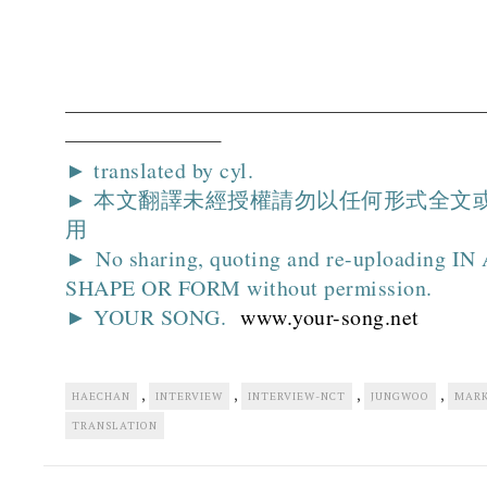
► translated by cyl.
► 本文翻譯未經授權請勿以任何形式全文
用
► No sharing, quoting and re-uploading I
SHAPE OR FORM without permission.
► YOUR SONG.
www.your-song.net
,
,
,
,
HAECHAN
INTERVIEW
INTERVIEW-NCT
JUNGWOO
MAR
TRANSLATION