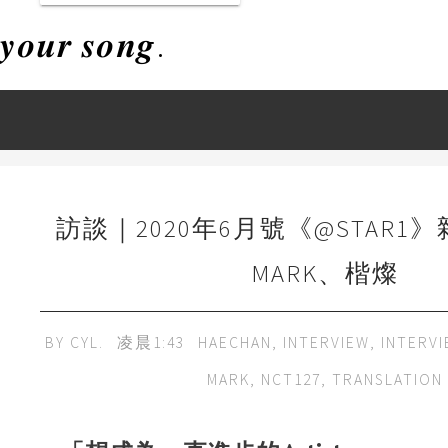
𝒚𝒐𝒖𝒓 𝒔𝒐𝒏𝒈.
訪談｜2020年6月號《@STAR1》
MARK、楷燦
BY
CYL.
凌晨1:43
HAECHAN
,
INTERVIEW
,
INTERVI
MARK
,
NCT127
,
TRANSLATION