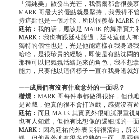
「清純美」散發出光芒，我偶爾都會很羨
MARK 哥最大的優點就是堅持，我覺得不
持這點也是一個才能，所以很羨慕 MARK
廷祐：
我的話，應該是 MARK 的舞蹈實
MARK：
我也有跟廷祐說過，廷祐這個人有
獨特的個性也是，光是他能這樣在我身邊
哈哈，是很珍貴的經驗，即使是有點沈悶
那種可以把氣氛活絡起來的角色，我不想
能力，只要他以這個樣子一直在我身邊就
——成員們有沒有什麼意外的一面呢？
楷燦：
MARK 哥每件事都做得很好，但他
是遊戲，他真的很不會打遊戲，感覺沒有
廷祐：
而且 MARK 其實意外很細膩跟重
也有人知道，但他有比想像的還細膩的一
MARK：
因為廷祐的外表長得很清純，所以
靜，但他意外地有很多成熟的一面，是兩