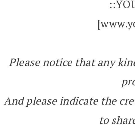
::YO
[www.yo
Please notice that any kin
pr
And please indicate the cre
to share