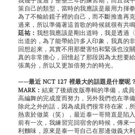
我幾乎度過了整整三年的練習期，而且我
策自己的類型，當時的我應該是最用力揮
為了不輸給鏡子裡的自己，而不斷推進再
過來，所以準備著這首歌的時候就很有共
廷祐：
我想我應該是剛出道時，我是透過〈 B
出道的，為了能帶給許多人印象，我真的
回想起來，其實不用那麼害怕和緊張也沒
真的非常擔心，回憶起了那段因為太想要
張萬分，所以又更加倍努力的時光。
——最近 NCT 127 裡最大的話題是什麼呢
MARK：
結束了後續改版專輯的準備，成員
高編舞的完成度而努力，另外我們也在準備 Bey
除此之外的話，因為成員們很常待在家，
熱衷於做菜（笑），最近泰一哥簡直是陷
前有一次，我練習完回宿舍的時候，傳來
利麵味，原來是泰一哥自己在那邊做義大