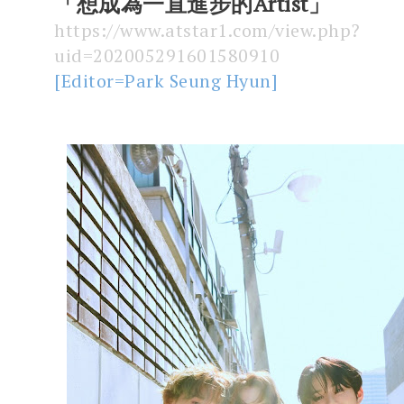
「想成為一直進步的Artist」
https://www.atstar1.com/view.php?
uid=202005291601580910
[Editor=Park Seung Hyun]