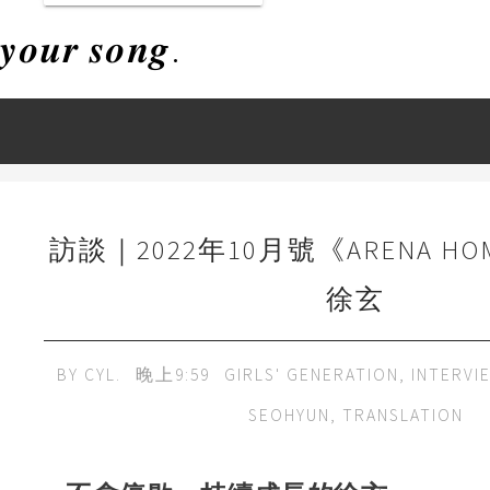
𝒚𝒐𝒖𝒓 𝒔𝒐𝒏𝒈.
訪談｜2022年10月號《ARENA HO
徐玄
BY
CYL.
晚上9:59
GIRLS' GENERATION
,
INTERVI
SEOHYUN
,
TRANSLATION