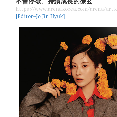
不會停歇、持續成長的徐玄
https://www.arenakorea.com/arena/arti
[Editor=Jo Jin Hyuk]