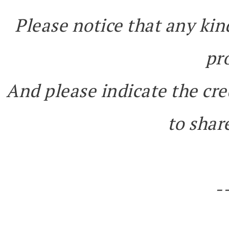
Please notice that any kin
pr
And please indicate the cre
to share
-