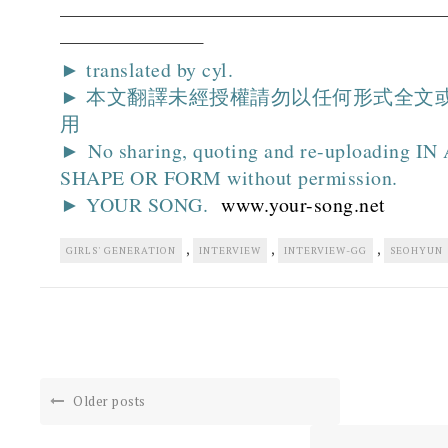
► translated by cyl.
► 本文翻譯未經授權請勿以任何形式全文
用
► No sharing, quoting and re-uploading I
SHAPE OR FORM without permission.
► YOUR SONG.
www.your-song.net
,
,
,
GIRLS' GENERATION
INTERVIEW
INTERVIEW-GG
SEOHYUN
Older posts