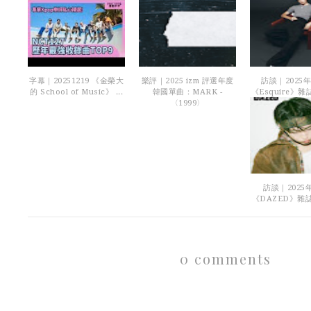
字幕｜20251219 《金榮大
樂評｜2025 izm 評選年度
訪談｜2025年
的 School of Music》 ...
韓國單曲：MARK -
《Esquire》雜誌
〈1999〉
訪談｜2025
《DAZED》雜誌 
0 comments