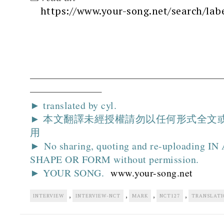
https://www.your-song.net/search/la
► translated by cyl.
► 本文翻譯未經授權請勿以任何形式全文
用
► No sharing, quoting and re-uploading I
SHAPE OR FORM without permission.
► YOUR SONG.
www.your-song.net
,
,
,
,
INTERVIEW
INTERVIEW-NCT
MARK
NCT127
TRANSLATI