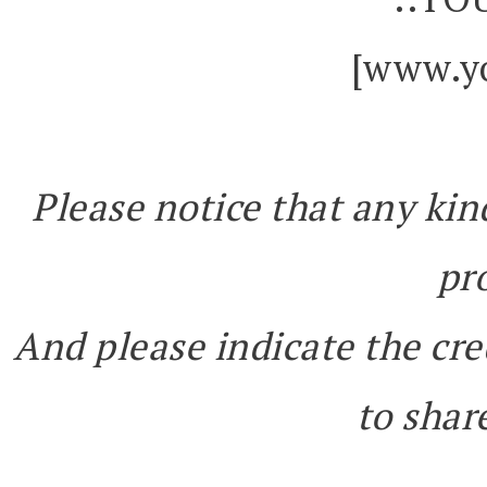
[www.yo
Please notice that any kin
pr
And please indicate the cre
to share