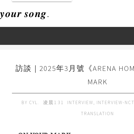
𝒚𝒐𝒖𝒓 𝒔𝒐𝒏𝒈.
訪談｜2025年3月號《ARENA HOM
MARK
BY
CYL.
凌晨1:31
INTERVIEW
,
INTERVIEW-NCT
TRANSLATION